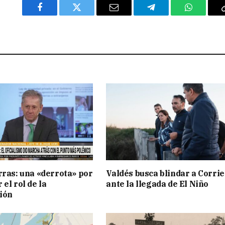
Facebook
Twitter
Email
Telegram
WhatsAp
rras: una «derrota» por
Valdés busca blindar a Corri
el rol de la
ante la llegada de El Niño
ión