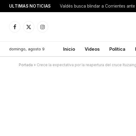
ULTIMAS NOTICIAS
Valdés busca blindar a Corrientes ante 
Facebook
X
Instagram
(Twitter)
domingo, agosto 9
Inicio
Videos
Política
Portada
»
Crece la expectativa por la reapertura del cruce Ituzai