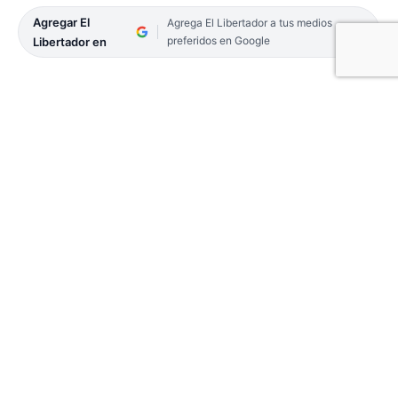
Agregar El
Agrega El Libertador a tus medios
preferidos en Google
Libertador en
Una pequeña cría de gato montés fue rescatada
ayer durante el mediodía en una vivienda del
paraje Yribucuá, en la localidad correntina de
Concepción, luego de que una familia la
encontrara en el fondo de su casa.