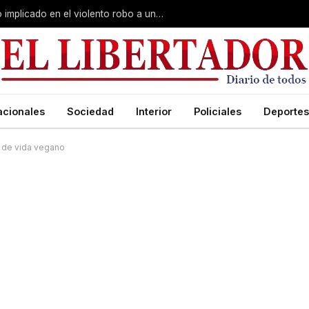
Curuzú Cuatiá: detuvieron a un séptimo implicado en el violento robo a una anciana
acionales
Sociedad
Interior
Policiales
Deportes
o de vida vegano