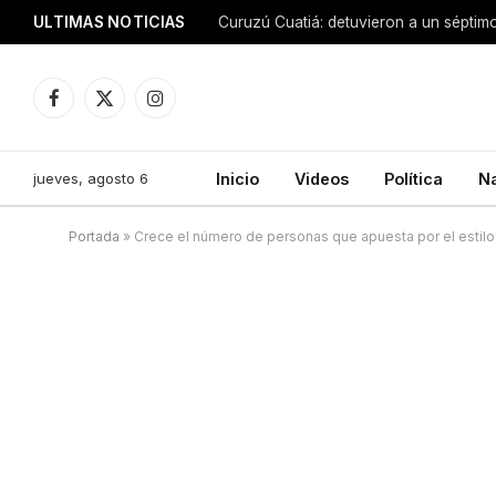
ULTIMAS NOTICIAS
Facebook
X
Instagram
(Twitter)
jueves, agosto 6
Inicio
Videos
Política
N
Portada
»
Crece el número de personas que apuesta por el estil