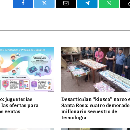
Facebook
Twitter
Email
Telegram
WhatsAp
ño: jugueterías
Desarticulan “kiosco” narco 
 las ofertas para
Santa Rosa: cuatro demorado
as ventas
millonario secuestro de
tecnología