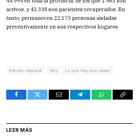
44.994 en toda la provincia, de los que 1.963 son
activos, y 42.338 son pacientes recuperados. En
tanto, permanecen 22.173 personas aisladas
preventivamente en sus respectivos hogares.
Edición Impresa
Hoy
Lo que hay que saber
Facebook
Twitter
Email
Telegram
WhatsApp
Copy
Link
LEER MÁS