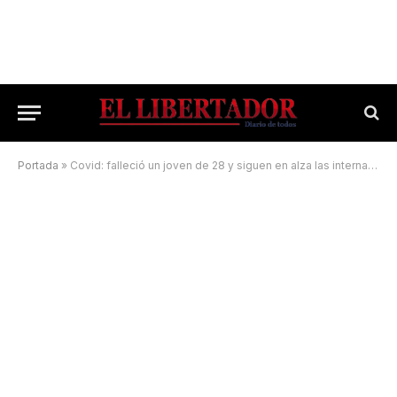
Portada
»
Covid: falleció un joven de 28 y siguen en alza las internaciones