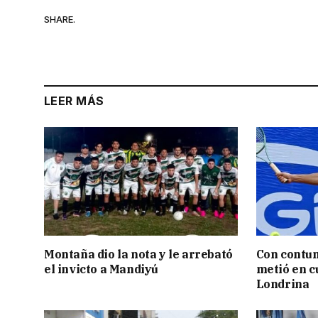
SHARE.
LEER MÁS
Montaña dio la nota y le arrebató
Con contun
el invicto a Mandiyú
metió en c
Londrina