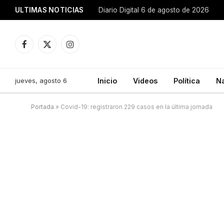
ULTIMAS NOTICIAS
Diario Digital 6 de agosto de 2026
Facebook
X
Instagram
(Twitter)
jueves, agosto 6
Inicio
Videos
Política
N
Portada
»
Covid-19: registraron 229 casos en la última jornada