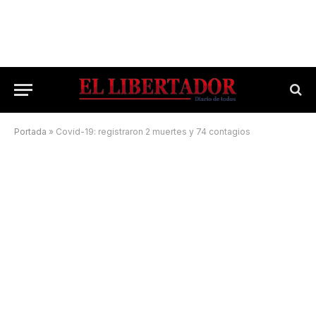
Portada
»
Covid-19: registraron 2 muertes y 74 contagios