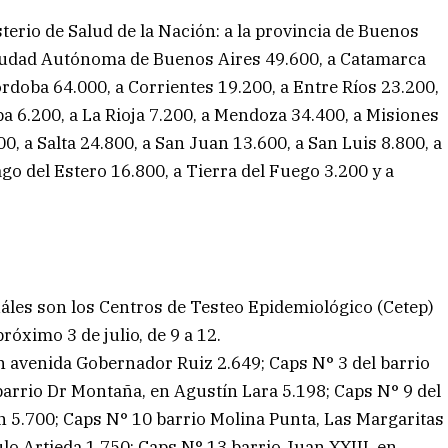
sterio de Salud de la Nación: a la provincia de Buenos
Ciudad Autónoma de Buenos Aires 49.600, a Catamarca
rdoba 64.000, a Corrientes 19.200, a Entre Ríos 23.200,
a 6.200, a La Rioja 7.200, a Mendoza 34.400, a Misiones
, a Salta 24.800, a San Juan 13.600, a San Luis 8.800, a
ago del Estero 16.800, a Tierra del Fuego 3.200 y a
áles son los Centros de Testeo Epidemiológico (Cetep)
róximo 3 de julio, de 9 a 12.
en avenida Gobernador Ruiz 2.649; Caps N° 3 del barrio
barrio Dr Montaña, en Agustín Lara 5.198; Caps N° 9 del
 5.700; Caps N° 10 barrio Molina Punta, Las Margaritas
lo Artieda 1.750; Caps N° 13 barrio Juan XXIII, en