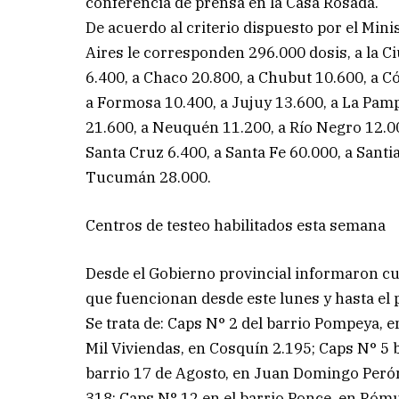
conferencia de prensa en la Casa Rosada.
De acuerdo al criterio dispuesto por el Mini
Aires le corresponden 296.000 dosis, a la 
6.400, a Chaco 20.800, a Chubut 10.600, a Có
a Formosa 10.400, a Jujuy 13.600, a La Pamp
21.600, a Neuquén 11.200, a Río Negro 12.000
Santa Cruz 6.400, a Santa Fe 60.000, a Santi
Tucumán 28.000.
Centros de testeo habilitados esta semana
Desde el Gobierno provincial informaron cu
que fuencionan desde este lunes y hasta el p
Se trata de: Caps N° 2 del barrio Pompeya, 
Mil Viviendas, en Cosquín 2.195; Caps N° 5 
barrio 17 de Agosto, en Juan Domingo Perón
318; Caps N° 12 en el barrio Ponce, en Rómu