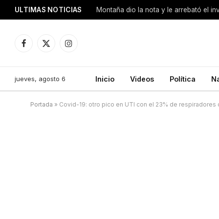
ULTIMAS NOTICIAS
Montaña dio la nota y le arrebató el i
Facebook
X
Instagram
(Twitter)
jueves, agosto 6
Inicio
Videos
Política
N
Portada
»
Covid-19: otro pico en UTI con el 23% de respiradore