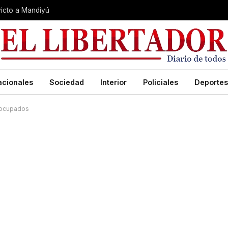
nvicto a Mandiyú
acionales
Sociedad
Interior
Policiales
Deportes
s ocupados