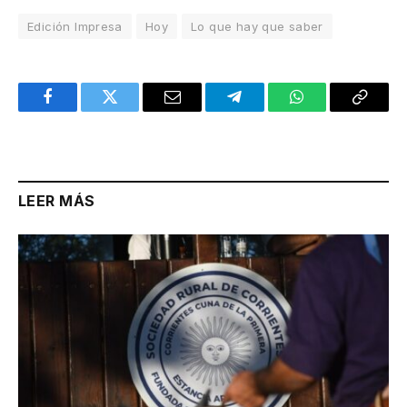
Edición Impresa
Hoy
Lo que hay que saber
Facebook
Twitter
Email
Telegram
WhatsApp
Copy
Link
LEER MÁS