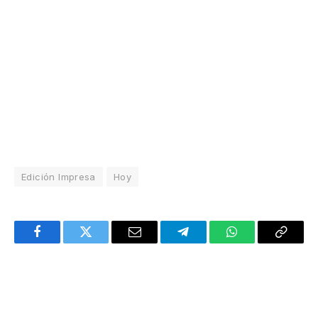
Edición Impresa
Hoy
Facebook
Twitter
Email
Telegram
WhatsApp
Copy
Link