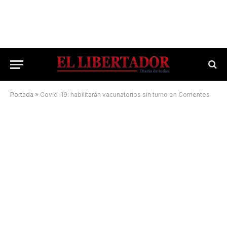
Portada
»
Covid-19: habilitarán vacunatorios sin turno en Corrientes