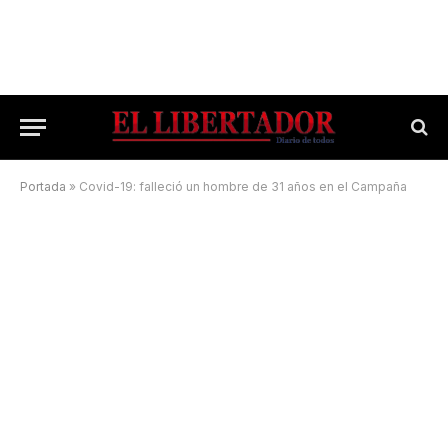
Portada
»
Covid-19: falleció un hombre de 31 años en el Campaña