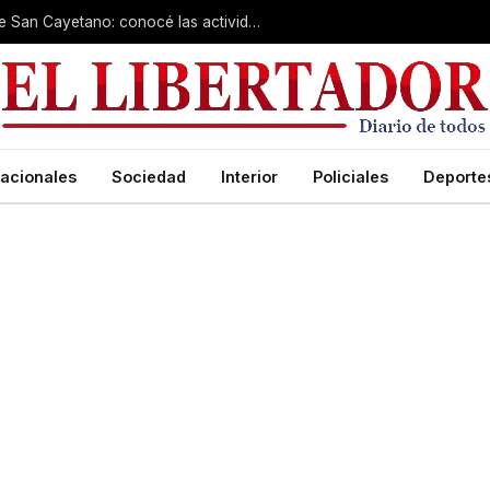
Cientos de fieles colman el santuario de San Cayetano: conocé las actividades de hoy
acionales
Sociedad
Interior
Policiales
Deporte