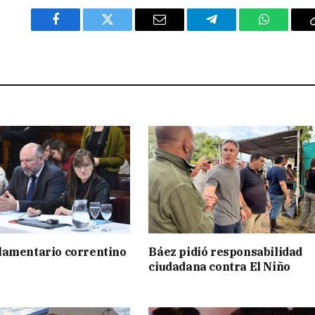
Facebook
Twitter
Email
Telegram
WhatsAp
lamentario correntino
Báez pidió responsabilidad
ciudadana contra El Niño