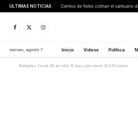
ULTIMAS NOTICIAS
Facebook
X
Instagram
(Twitter)
viernes, agosto 7
Inicio
Videos
Política
N
Portada
»
Covid-19: en sólo 15 días, julio sumó 10.674 casos