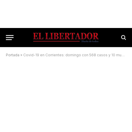
Portada
»
Covid-19 en Corrientes: domingo con 568 casos y 10 muertes