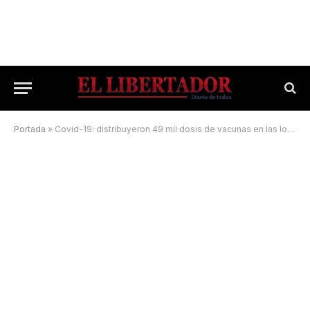
Portada
»
Covid-19: distribuyeron 49 mil dosis de vacunas en las localidades del Interior