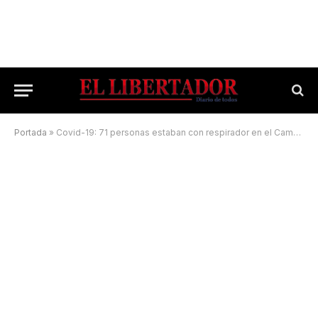
Portada
»
Covid-19: 71 personas estaban con respirador en el Campaña