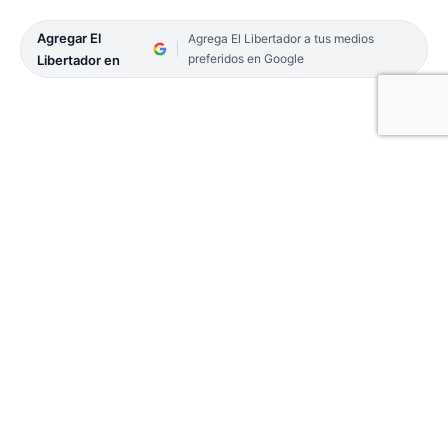
Agregar El
Agrega El Libertador a tus medios
preferidos en Google
Libertador en
En un gesto cargado de simbolismo, los ministros
Fernando Niz y Eduardo Panseri encabezaron la
presentación de un plan de modernización judicial
ante magistrados y gremios. El encuentro no fue
sólo institucional. Exhibió gobernabilidad frente al
aislamiento del presidente, Guillermo Semhan y el
reciente conflicto salarial que tensó la cuerda con