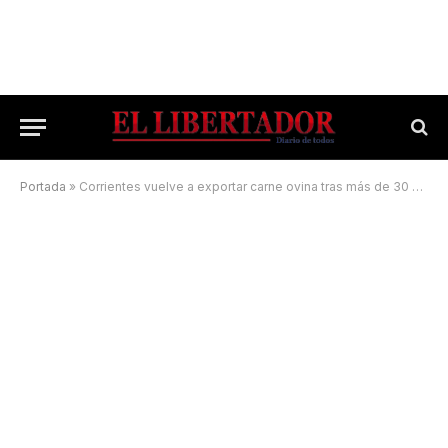
Portada
»
Corrientes vuelve a exportar carne ovina tras más de 30 años