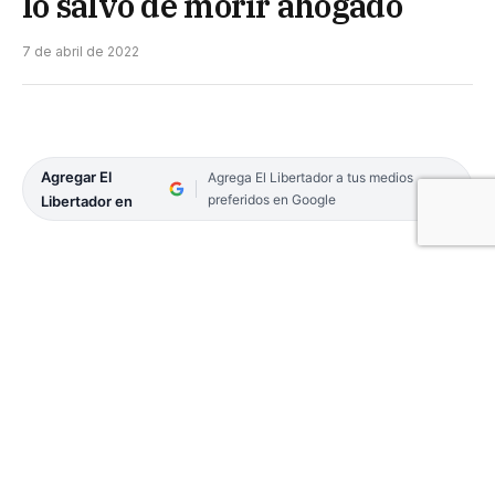
lo salvó de morir ahogado
7 de abril de 2022
Agregar El
Agrega El Libertador a tus medios
preferidos en Google
Libertador en
Ayer, un pequeño de 2 años se perdió de la vista de
su madre en una vivienda de la localidad de Berón
de Astrada. Lo buscaron por la casa de sus