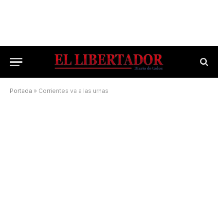
Portada
»
Corrientes va a las urnas