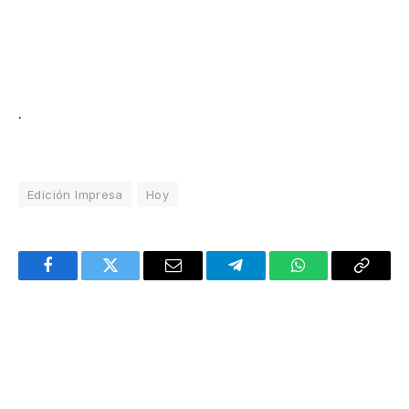
.
Edición Impresa
Hoy
Facebook
Twitter
Email
Telegram
WhatsApp
Copy
Link