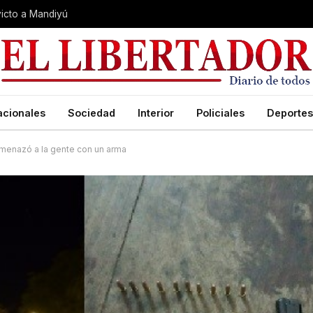
nvicto a Mandiyú
acionales
Sociedad
Interior
Policiales
Deportes
 amenazó a la gente con un arma