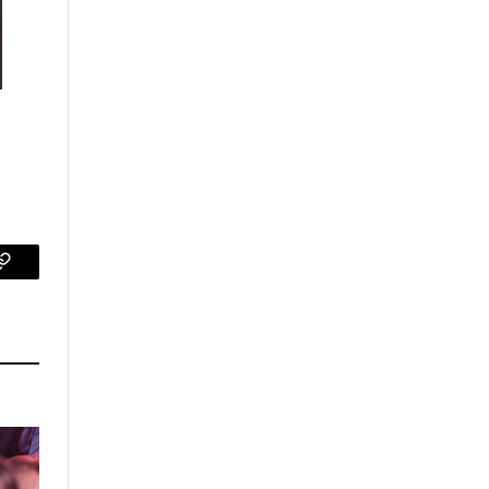
p
Copy
Link