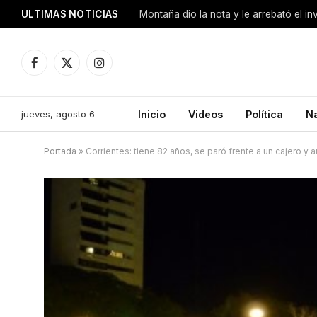
ULTIMAS NOTICIAS
Montaña dio la nota y le arrebató el i
Facebook
X
Instagram
(Twitter)
jueves, agosto 6
Inicio
Videos
Política
N
Portada
»
Corrientes: tiene 82 años, se paró frente a un cajero y