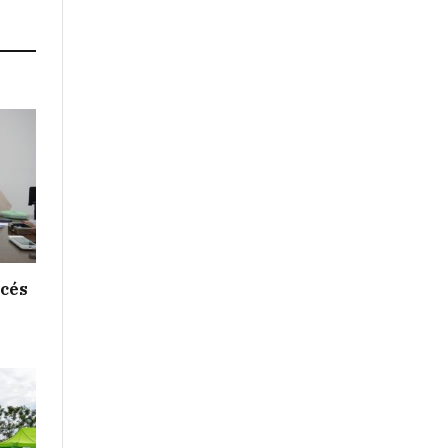
Link
ncés