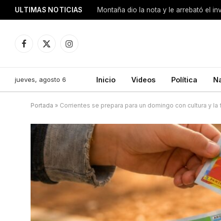
ULTIMAS NOTICIAS
Montaña dio la nota y le arrebató el i
Facebook
X
Instagram
(Twitter)
jueves, agosto 6
Inicio
Videos
Política
N
Portada
»
Corrientes se prepara para un domingo con cultura y la f