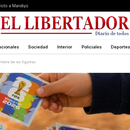
nvicto a Mandiyú
acionales
Sociedad
Interior
Policiales
Deportes
iebre de las figuritas