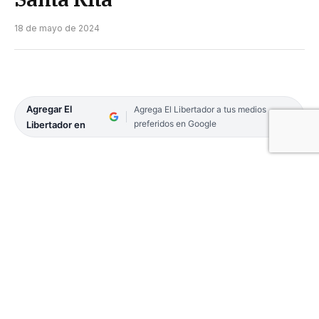
18 de mayo de 2024
Agregar El
Agrega El Libertador a tus medios
preferidos en Google
Libertador en
Hoy, sábado 18, a las 16.30 se realizará la
procesión náutica en honor a la Patrona de la
ciudad de Santa Rita de la Esquina, cuya fiesta