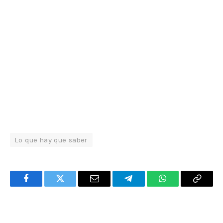
Lo que hay que saber
Facebook
Twitter
Email
Telegram
WhatsApp
Copy
Link