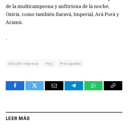
de la multicampeona y anfitriona de la noche,
Osiris, como también Saravá, Imperial, Ará Porá y
Aramú.
.
Edición Impresa
Hoy
Principales
Facebook
Twitter
Email
Telegram
WhatsApp
Copy
Link
LEER MÁS