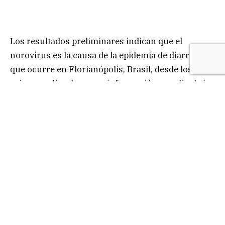
Los resultados preliminares indican que el
norovirus es la causa de la epidemia de diarrea
que ocurre en Florianópolis, Brasil, desde los
primeros días de enero, información que divulgó
la Secretaría Municipal de Salud de esa ciudad,
elegida por decenas de turistas argentinos.
En la Capital se reportaron más de 3.000 casos,
principalmente en las playas de la zona Norte de la
urbe, informó el diario digital globo.com del vecino
país.
El norovirus se transmite fácilmente por
alimentos y bebidas contaminados, y también en
espacios confinados o lugares concurridos. Se
puede transmitir de una persona a otra al toser o