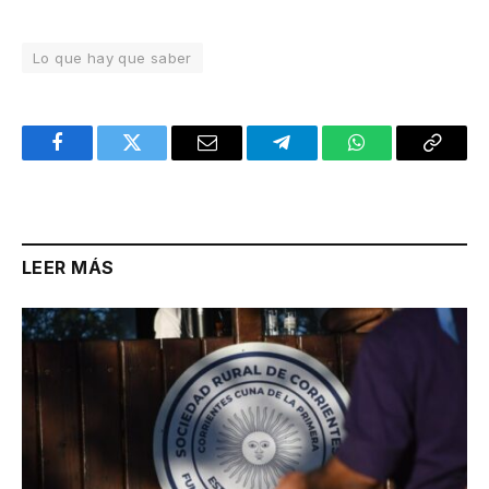
Lo que hay que saber
Facebook
Twitter
Email
Telegram
WhatsApp
Copy
Link
LEER MÁS