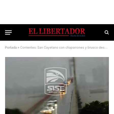
Portada
»
Corrientes: San Cayetano con chaparrones y brusco descenso de la temperatura