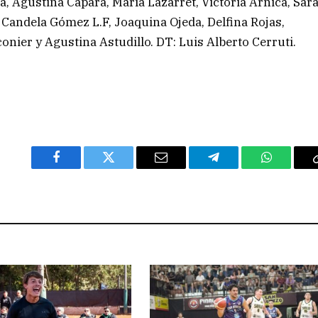
 Agustina Capará, María Lazarret, Victoria Arnica, Sar
Candela Gómez L.F, Joaquina Ojeda, Delfina Rojas,
onier y Agustina Astudillo. DT: Luis Alberto Cerruti.
Facebook
Twitter
Email
Telegram
WhatsAp