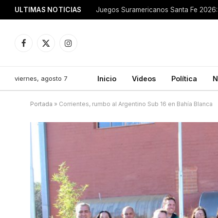
ULTIMAS NOTICIAS
Juegos Suramericanos Santa Fe 2026: 
Facebook
X
Instagram
(Twitter)
viernes, agosto 7
Inicio
Videos
Política
N
Portada
»
Corrientes, rumbo al Argentino Sub 16 en Bahía Blanca