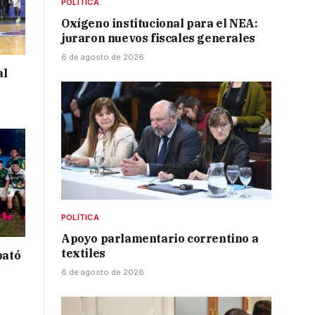
POLÍTICA
Oxígeno institucional para el NEA:
juraron nuevos fiscales generales
6 de agosto de 2026
al
POLÍTICA
Apoyo parlamentario correntino a
textiles
bató
6 de agosto de 2026