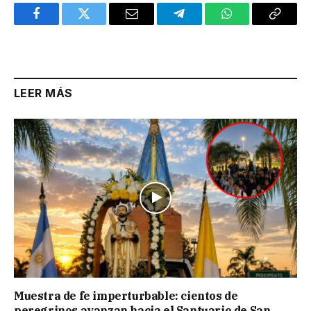
Facebook
Twitter
Email
Telegram
WhatsApp
Copy
Link
LEER MÁS
Muestra de fe imperturbable: cientos de
peregrinos avanzan hacia el Santuario de San