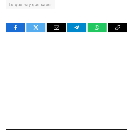
Lo que hay que saber
Facebook
Twitter
Email
Telegram
WhatsApp
Copy
Link