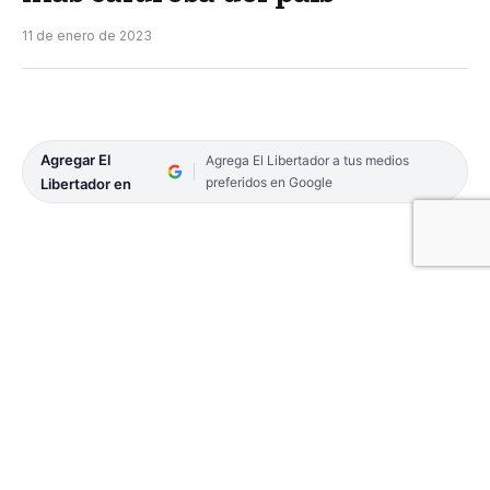
11 de enero de 2023
Agregar El
Agrega El Libertador a tus medios
preferidos en Google
Libertador en
Según el Servicio Meteorológico Nacional,
Corrientes hoy tendrá una máxima de 40°,
convirtiéndola en la más calurosa del país. El cielo