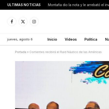
ULTIMAS NOTICIAS
Montaña dio la nota y le arrebató el i
Facebook
X
Instagram
(Twitter)
jueves, agosto 6
Inicio
Videos
Política
N
Portada
»
Corrientes recibirá el Raid Náutico de las Américas