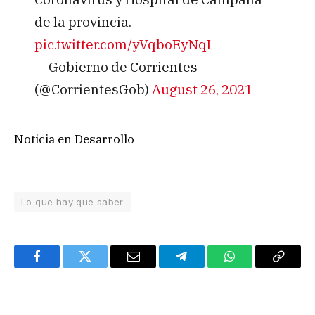
de la provincia.
pic.twitter.com/yVqboEyNqI
— Gobierno de Corrientes
(@CorrientesGob)
August 26, 2021
Noticia en Desarrollo
Lo que hay que saber
Facebook
Twitter
Email
Telegram
WhatsApp
Copy
Link