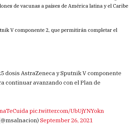
lones de vacunas a países de América latina y el Caribe
tnik V componente 2, que permitirán completar el
025 dosis AstraZeneca y Sputnik V componente
ara continuar avanzando con el Plan de
inaTeCuida
pic.twitter.com/UbUjYNYokn
n (@msalnacion)
September 26, 2021