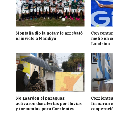
Montaña dio la nota y le arrebató
Con contun
el invicto a Mandiyú
metió en c
Londrina
No guarden el paraguas:
Corrientes
activaron dos alertas por lluvias
firmaron 
y tormentas para Corrientes
cooperaci