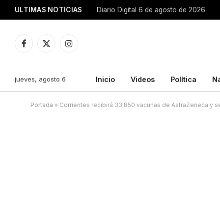
ULTIMAS NOTICIAS
Diario Digital 6 de agosto de 2026
Facebook
X
Instagram
(Twitter)
jueves, agosto 6
Inicio
Videos
Política
N
Portada
»
Corrientes recibirá 33.850 vacunas de AstraZeneca y