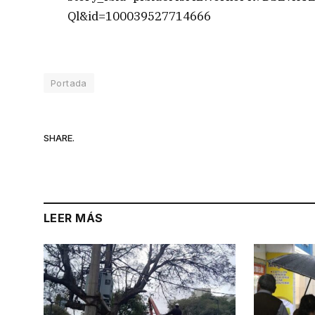
Ql&id=100039527714666
Portada
SHARE.
LEER MÁS