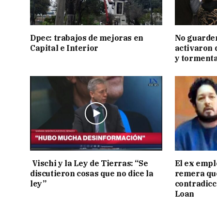
Dpec: trabajos de mejoras en
No guarden
Capital e Interior
activaron d
y tormenta
Vischi y la Ley de Tierras: “Se
El ex empl
discutieron cosas que no dice la
remera qu
ley”
contradicci
Loan