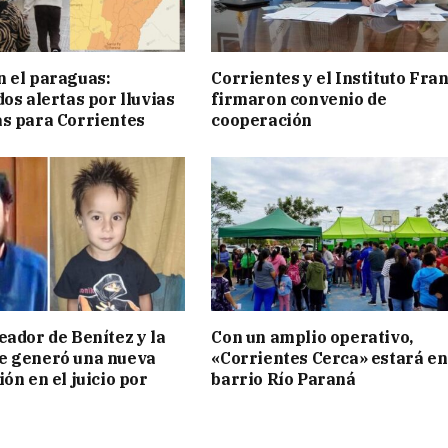
 el paraguas:
Corrientes y el Instituto Fra
os alertas por lluvias
firmaron convenio de
s para Corrientes
cooperación
eador de Benítez y la
Con un amplio operativo,
e generó una nueva
«Corrientes Cerca» estará en
ón en el juicio por
barrio Río Paraná