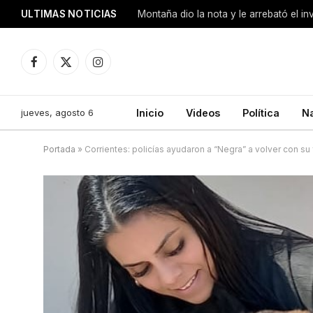
ULTIMAS NOTICIAS
Montaña dio la nota y le arrebató el i
Facebook
X
Instagram
(Twitter)
jueves, agosto 6
Inicio
Videos
Política
N
Portada
»
Corrientes: policías ayudaron a “Negra” a volver con su 