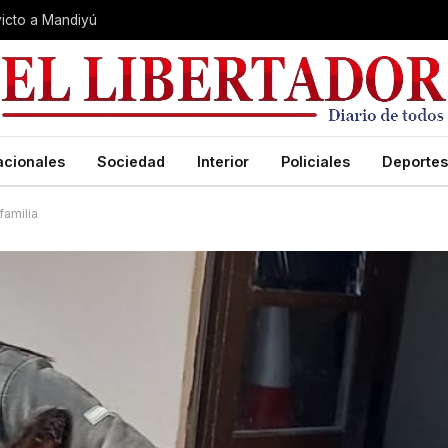
nvicto a Mandiyú
acionales
Sociedad
Interior
Policiales
Deportes
familia