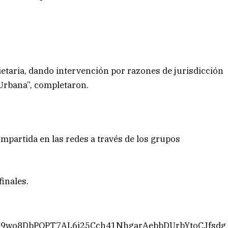
ietaria, dando intervención por razones de jurisdicción
Urbana”, completaron.
mpartida en las redes a través de los grupos
finales.
Z9wo8DbPQPT7AL6i25Cch41NhgarAebbDUrbYtoCJfsdg