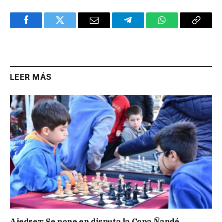
Facebook
Twitter
Email
Telegram
WhatsApp
Copy
Link
LEER MÁS
Ajedrez: Se pone en disputa la Copa Ñandé