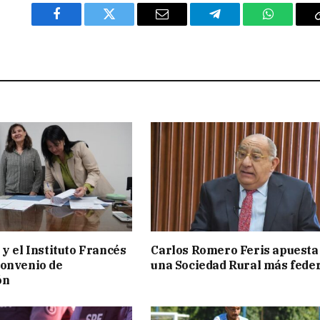
Facebook
Twitter
Email
Telegram
WhatsAp
 y el Instituto Francés
Carlos Romero Feris apuesta
convenio de
una Sociedad Rural más fede
ón