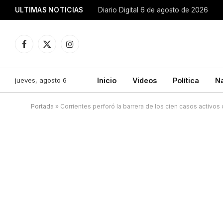
ULTIMAS NOTICIAS
Diario Digital 6 de agosto de 2026
Facebook
X
Instagram
(Twitter)
jueves, agosto 6
Inicio
Videos
Política
N
Portada
»
Corrientes perforó la barrera de los cien casos activos