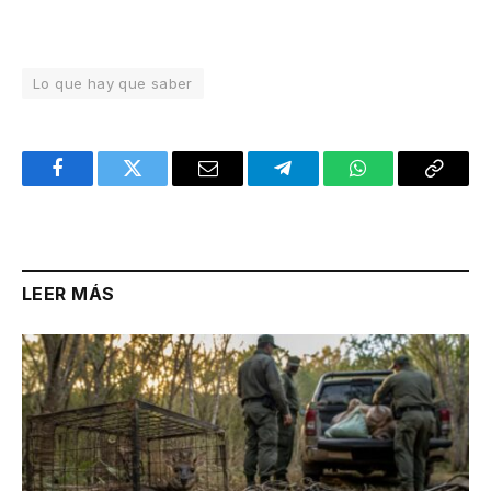
Lo que hay que saber
Facebook
Twitter
Email
Telegram
WhatsApp
Copy
Link
LEER MÁS