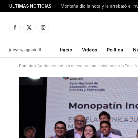
ULTIMAS NOTICIAS
Montaña dio la nota y le arrebató el i
Facebook
X
Instagram
(Twitter)
jueves, agosto 6
Inicio
Videos
Política
N
Portada
»
Corrientes obtuvo nueve reconocimientos en la Feria N