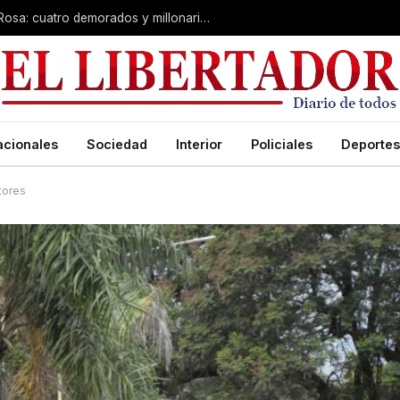
Desarticulan “kiosco” narco en Santa Rosa: cuatro demorados y millonario secuestro de tecnología
acionales
Sociedad
Interior
Policiales
Deportes
tores