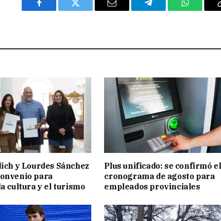
Facebook
Twitter
Email
Telegram
WhatsAp
lich y Lourdes Sánchez
Plus unificado: se confirmó e
convenio para
cronograma de agosto para
a cultura y el turismo
empleados provinciales