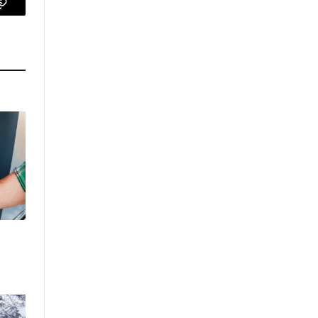
p
Copy
Link
l