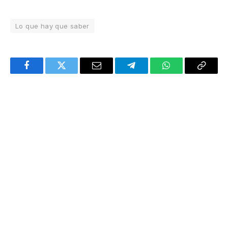
Lo que hay que saber
Facebook
Twitter
Email
Telegram
WhatsApp
Copy
Link