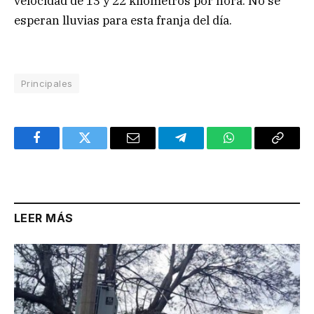
velocidad de 13 y 22 kilómetros por hora. No se
esperan lluvias para esta franja del día.
Principales
Facebook
Twitter
Email
Telegram
WhatsApp
Copy
Link
LEER MÁS