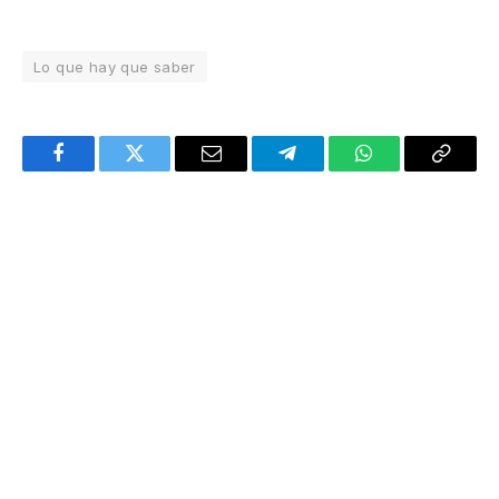
Lo que hay que saber
Facebook
Twitter
Email
Telegram
WhatsApp
Copy
Link