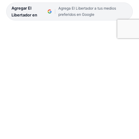
Agregar El
Agrega El Libertador a tus medios
preferidos en Google
Libertador en
El domingo 22 será la presentación oficial de Ará
Berá 2025 y hay versiones muy fuertes que
indican que la actual directora del Teatro Oficial
Juan de Vera, Lourdes Sánchez nuevamente
formará parte de la comparsa del rayo.
Semas atrás, la funcionaria correntina, utilizó sus
redes sociales para dar un adelanto y dejó la