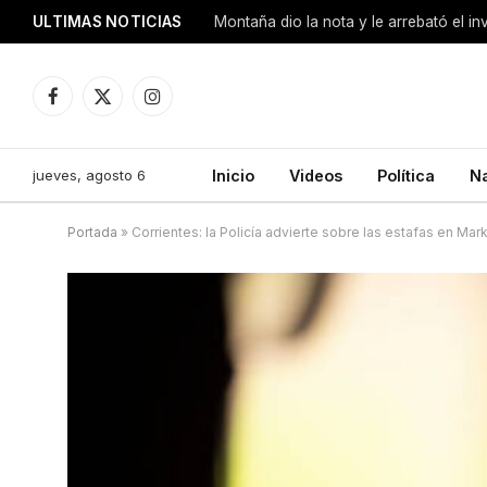
ULTIMAS NOTICIAS
Montaña dio la nota y le arrebató el i
Facebook
X
Instagram
(Twitter)
jueves, agosto 6
Inicio
Videos
Política
N
Portada
»
Corrientes: la Policía advierte sobre las estafas en M