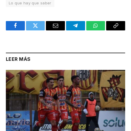
Lo que hay que saber
Facebook
Twitter
Email
Telegram
WhatsApp
Copy
Link
LEER MÁS