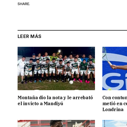
SHARE.
LEER MÁS
Montaña dio la nota y le arrebató
Con contun
el invicto a Mandiyú
metió en c
Londrina