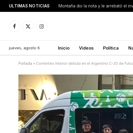
ULTIMAS NOTICIAS
Montaña dio la nota y le arrebató el i
Facebook
X
Instagram
(Twitter)
jueves, agosto 6
Inicio
Videos
Política
N
Portada
»
Corrientes Interior debuta en el Argentino C-20 de Futs