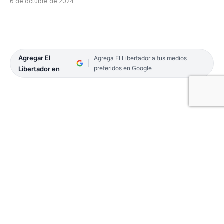
6 de octubre de 2024
Agregar El
Agrega El Libertador a tus medios
preferidos en Google
Libertador en
El múltiple campeón argentino de salto en alto y
recordman nacional (2,25 metros), el correntino
Carlos Layoy, retorna hoy a las competencias, en el
marco de una nueva edición de la Copa Nacional