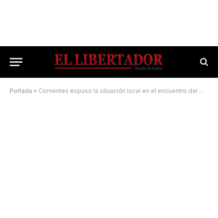
Portada
»
Corrientes expuso la situación local en el encuentro del Consejo Federal Pyme