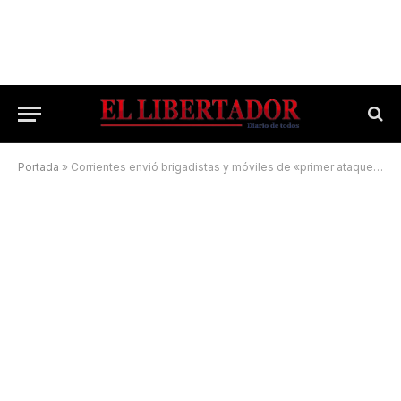
Portada
»
Corrientes envió brigadistas y móviles de «primer ataque» a Jujuy para combatir los incendios