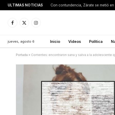
ULTIMAS NOTICIAS
Con contundencia, Zárate se metió en 
Facebook
X
Instagram
(Twitter)
jueves, agosto 6
Inicio
Videos
Política
N
Portada
»
Corrientes: encontraron sana y salva a la adolescente