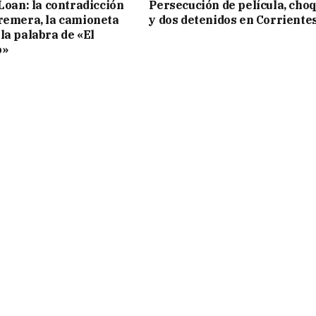
 Loan: la contradicción
Persecución de película, cho
remera, la camioneta
y dos detenidos en Corriente
la palabra de «El
o»