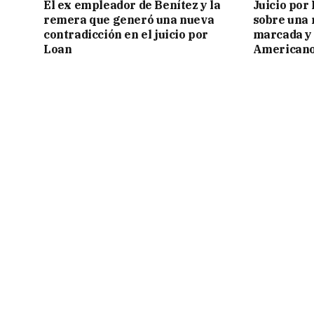
El ex empleador de Benítez y la
Juicio por
remera que generó una nueva
sobre una 
contradicción en el juicio por
marcada y 
Loan
American