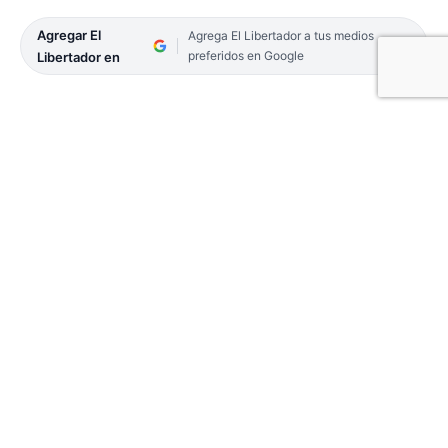
Agregar El
Agrega El Libertador a tus medios
preferidos en Google
Libertador en
La Selección Argentina de Taekwondo WT
(olímpico), por sus méritos deportivos, convocó a
los santotomeños Clara Fravre e Isidoro Yucra a
participar del Torneo 2023 WT President’s Cup
Pan-América G2, que se desarrolló del jueves 21 al
domingo 24 pasado en Río de Janeiro, Brasil. Los
resultados fueron más que satisfactorios.