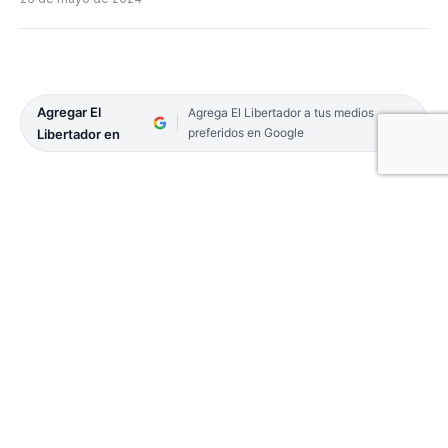
Agregar El
Agrega El Libertador a tus medios
preferidos en Google
Libertador en
Los actos por los 214 años de la Revolución de
Mayo, comenzaron muy temprano: el gobernador,
Gustavo Valdés, acompañado de su esposa, el
vicegobernador y la totalidad del Gabinete, recibió