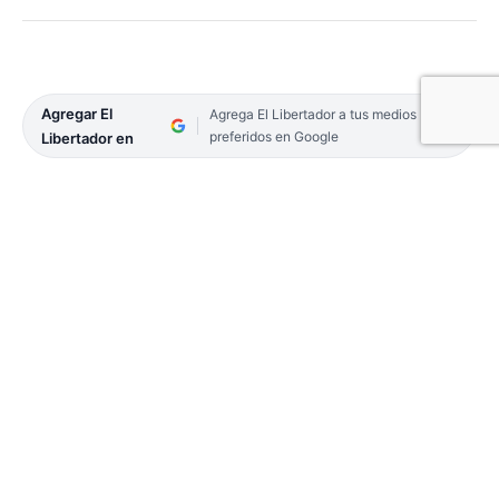
Agregar El
Agrega El Libertador a tus medios
preferidos en Google
Libertador en
Un “espectro correntino” sorprendió en vivo a los
conductores y los espectadores del programa
Fenómenos del canal Todo Noticias (TN), y los
dejó atónitos. El extraño suceso tuvo lugar en la
noche de este viernes, en una localidad correntina.