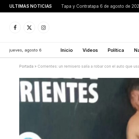
ULTIMAS NOTICIAS
Tapa y Contratapa 6 de agosto de 20
Facebook
X
Instagram
(Twitter)
jueves, agosto 6
Inicio
Videos
Política
N
Portada
»
Corrientes: un remisero salía a robar con el auto que us